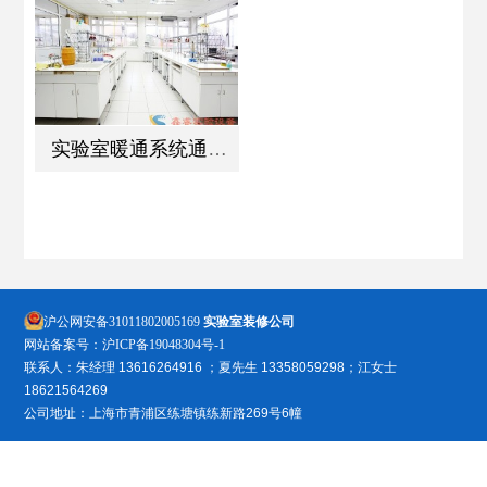
实验室暖通系统通风设计要求及说明。
沪公网安备31011802005169
实验室装修公司
网站备案号：
沪ICP备19048304号-1
联系人：朱经理 13616264916 ；夏先生 13358059298；江女士
18621564269
公司地址：上海市青浦区练塘镇练新路269号6幢