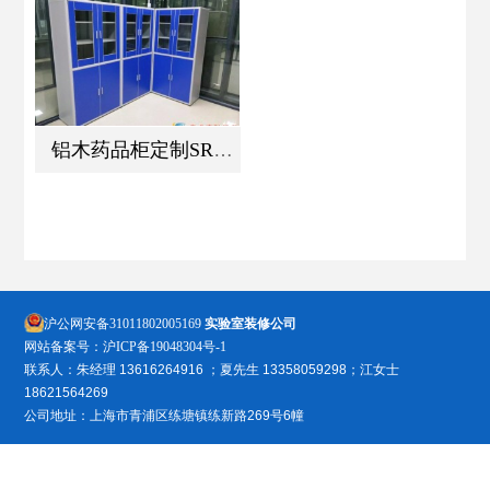
铝木药品柜定制SRG-YP-LW
沪公网安备31011802005169
实验室装修公司
网站备案号：
沪ICP备19048304号-1
联系人：朱经理 13616264916 ；夏先生 13358059298；江女士
18621564269
公司地址：上海市青浦区练塘镇练新路269号6幢