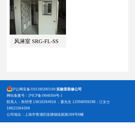
风淋室 SRG-FL-SS
沪公网安备31011802005169
实验室装修公司
网站备案号：
沪ICP备19048304号-1
联系人：朱经理 13616264916 ；夏先生 13358059298；江女士
18621564269
公司地址：上海市青浦区练塘镇练新路269号6幢