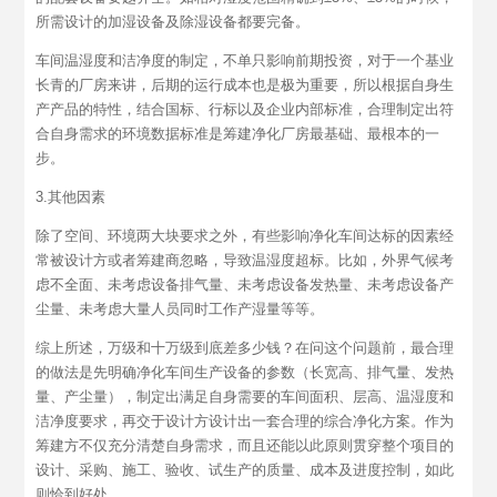
所需设计的加湿设备及除湿设备都要完备。
车间温湿度和洁净度的制定，不单只影响前期投资，对于一个基业
长青的厂房来讲，后期的运行成本也是极为重要，所以根据自身生
产产品的特性，结合国标、行标以及企业内部标准，合理制定出符
合自身需求的环境数据标准是筹建净化厂房最基础、最根本的一
步。
3.其他因素
除了空间、环境两大块要求之外，有些影响净化车间达标的因素经
常被设计方或者筹建商忽略，导致温湿度超标。比如，外界气候考
虑不全面、未考虑设备排气量、未考虑设备发热量、未考虑设备产
尘量、未考虑大量人员同时工作产湿量等等。
综上所述，万级和十万级到底差多少钱？在问这个问题前，最合理
的做法是先明确净化车间生产设备的参数（长宽高、排气量、发热
量、产尘量），制定出满足自身需要的车间面积、层高、温湿度和
洁净度要求，再交于设计方设计出一套合理的综合净化方案。作为
筹建方不仅充分清楚自身需求，而且还能以此原则贯穿整个项目的
设计、采购、施工、验收、试生产的质量、成本及进度控制，如此
则恰到好处。