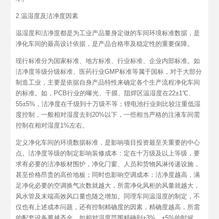
2.温湿度及洁净度因素
温湿度和洁净度都是为工业产品量身定做的车间环境标准数据，是
净化车间的最高设计依据，是产品合格率及稳定性的重要保障。
现行标准分为国家标准、地方标准、行业标准、企业内部标准。如
洁净度等级分级标准、医药行业GMP标准等属于国标，对于大部分
制造工业，主要是依据自身产品特性来确定各个生产流程净化车间
的标准。如，PCB行业的曝光、干膜、阻焊区温湿度在22±1℃、
55±5%，洁净度在千级到十万级不等；锂电池行业则比较注重低湿
度控制，一般相对湿度去到20%以下，一些相当严格的注液车间需
控制在相对湿度1%左右。
定义净化车间的环境数据标准，是影响项目投资最至关重要的中心
点。洁净度等级的制定影响装修成本：定在十万级及以上等级，要
求有必要的洁净板材围护，净化门窗、人员和货物风淋传递设施，
甚至价格昂贵的高价地板；同时也影响空调成本：洁净度越高，满
足净化必要的空调换气次数就越大，所需净化风柜的风量就越大，
风水管及末端高效风口量也随之增加。同理车间温湿度的制定，不
仅也有上述成本问题，还有控制精确度的因素，精确度越高，所需
的配套设备要越齐全。如相对湿度范围精确到±3%、±5%的时候，