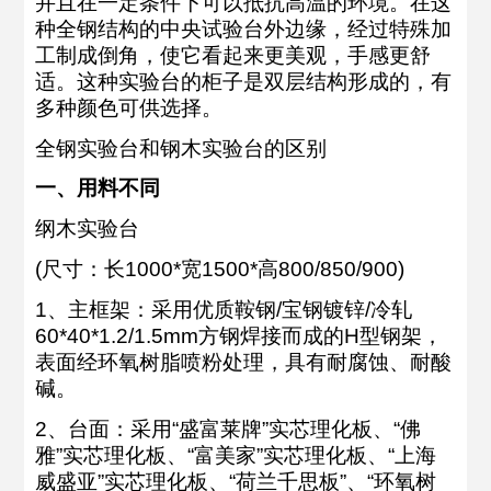
并且在一定条件下可以抵抗高温的环境。在这
种全钢结构的中央试验台外边缘，经过特殊加
工制成倒角，使它看起来更美观，手感更舒
适。这种实验台的柜子是双层结构形成的，有
多种颜色可供选择。
全钢实验台和钢木实验台的区别
一、用料不同
纲木实验台
(尺寸：长1000*宽1500*高800/850/900)
1、主框架：采用优质鞍钢/宝钢镀锌/冷轧
60*40*1.2/1.5mm方钢焊接而成的H型钢架，
表面经环氧树脂喷粉处理，具有耐腐蚀、耐酸
碱。
2、台面：采用“盛富莱牌”实芯理化板、“佛
雅”实芯理化板、“富美家”实芯理化板、“上海
威盛亚”实芯理化板、“荷兰千思板”、“环氧树