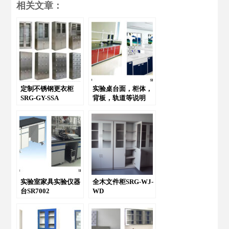
相关文章：
定制不锈钢更衣柜
实验桌台面，柜体，
SRG-GY-SSA
背板，轨道等说明
SR7004
实验室家具实验仪器
全木文件柜SRG-WJ-
台SR7002
WD