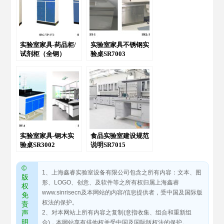
实验室家具-药品柜/
实验室家具不锈钢实
试剂柜（全钢）
验桌SR7003
SRG-YP-SV
实验室家具-钢木实
食品实验室建设规范
验桌SR3002
说明SR7015
©
1、上海鑫睿实验室设备有限公司包含之所有内容：文本、图
版
形、LOGO、创意、及软件等之所有权归属上海鑫睿
权
www.sinrisecn及本网站的内容/信息提供者，受中国及国际版
免
权法的保护。
责
声
2、对本网站上所有内容之复制(意指收集、组合和重新组
明
合)，本网站享有排他权并受中国及国际版权法的保护。