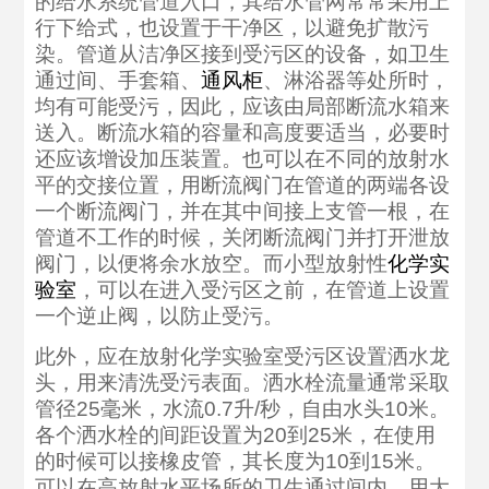
的给水系统管道入口，其给水管网常常采用上
行下给式，也设置于干净区，以避免扩散污
染。管道从洁净区接到受污区的设备，如卫生
通过间、手套箱、
通风柜
、淋浴器等处所时，
均有可能受污，因此，应该由局部断流水箱来
送入。断流水箱的容量和高度要适当，必要时
还应该增设加压装置。也可以在不同的放射水
平的交接位置，用断流阀门在管道的两端各设
一个断流阀门，并在其中间接上支管一根，在
管道不工作的时候，关闭断流阀门并打开泄放
阀门，以便将余水放空。而小型放射性
化学实
验室
，可以在进入受污区之前，在管道上设置
一个逆止阀，以防止受污。
此外，应在放射化学实验室受污区设置洒水龙
头，用来清洗受污表面。洒水栓流量通常采取
管径25毫米，水流0.7升/秒，自由水头10米。
各个洒水栓的间距设置为20到25米，在使用
的时候可以接橡皮管，其长度为10到15米。
可以在高放射水平场所的卫生通过间内，用大