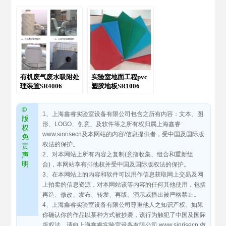
有机废气废水吸附处
实验室地面工程pvc
理装置SR4006
塑胶地板SR1006
©
1、上海鑫睿实验室设备有限公司包含之所有内容：文本、图
版
形、LOGO、创意、及软件等之所有权归属上海鑫睿
权
www.sinrisecn及本网站的内容/信息提供者，受中国及国际版
免
权法的保护。
责
声
2、对本网站上所有内容之复制(意指收集、组合和重新组
明
合)，本网站享有排他权并受中国及国际版权法的保护。
3、在本网站上的内容和软件可以用作信息获取网上交易及网
上拍卖的信息资源，对本网站该等内容的任何其他使用，包括
再造、修改、发布、转发、再版、演示或播出被严格禁止。
4、上海鑫睿实验室设备有限公司尊重他人之知识产权。如果
你确认你的作品以某种方式被抄袭，该行为触犯了中国及国际
版权法，请向上海鑫睿实验室设备有限公司 www.sinrisecn 做