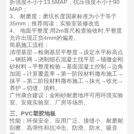
折强度不小于13.5MAP，抗压强度不小于90
MAP；
3、 耐磨度：磨坑长度国家标准为小于等于
35mm；推荐阅读：实验室装修改造
4、 地面平整度:用2m靠尺检查验收时,平整度
允许出现正负4mm的偏差。
简易施工流程：
清理基层→检测基层平整度→设定水平标高点
→钢筋网→浇制细石混凝土找平层→铺撒金刚
砂材料→平整度检验→基面混凝土控制→边角
加固→计算覆盖率→第一阶段材料撒布施工→
抹平→第二阶段材料撒布施工→抹光→收光→
养护→切缝、填料。
广州康合建议：金刚砂耐磨地坪可用环境实验
室、安规实验室、厂房等场所。
三、PVC塑胶地板
性能：环保安全、应用广泛、接缝小、耐磨耐
刮擦、高弹性和抗冲击、防滑、防水、吸音