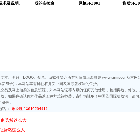
要求及说明。
质的实验台
风柜SR3001
售后SR70
、图形、LOGO、创意、及软件等之所有权归属上海鑫睿 www.sinrisecn及
重新组合)，本网站享有排他权并受中国及国际版权法的保护。
上交易及网上拍卖的信息资源，对本网站该等内容的任何其他使用，包括再造、修改、
。如果你确认你的作品以某种方式被抄袭，该行为触犯了中国及国际版权法，请向上海鑫睿实验
并处理。
电话 ：
朱经理 13616264916
差距竟然这么大
距竟然这么大