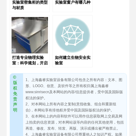
实验室密集柜的类型
实验室窗户有哪几种
与材质
打造专业物理实验
如何建立生物安全实
室：科学规划，开启
验室
探索之旅
©
1、上海鑫睿实验室设备有限公司包含之所有内容：文本、图
版
形、LOGO、创意、及软件等之所有权归属上海鑫睿
权
www.sinrisecn及本网站的内容/信息提供者，受中国及国际版
免
权法的保护。
责
声
2、对本网站上所有内容之复制(意指收集、组合和重新组
明
合)，本网站享有排他权并受中国及国际版权法的保护。
3、在本网站上的内容和软件可以用作信息获取网上交易及网
上拍卖的信息资源，对本网站该等内容的任何其他使用，包括
再造、修改、发布、转发、再版、演示或播出被严格禁止。
4、上海鑫睿实验室设备有限公司尊重他人之知识产权。如果