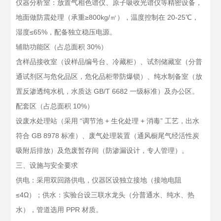
仪器分析室：放置气相色谱仪、原子吸收光谱仪等精密设备，
地面做防震处理（承重≥800kg/㎡），温度控制在 20-25℃，
湿度≤65%，配备独立稳压电源。
辅助功能区（占总面积 30%）
含样品接收室（设样品编号台、冷藏柜）、试剂储藏室（分普
通试剂区与危化品区，危化品柜带防爆锁）、纯水制备室（放
置反渗透纯水机，水质达 GB/T 6682 一级标准）及办公区。
配套区（占总面积 10%）
设废水处理站（采用 “调节池 + 生化处理 + 消毒” 工艺，出水
符合 GB 8978 标准）、废气处理装置（通风橱尾气经活性炭
吸附后排放）及危废暂存间（防渗漏设计，专人管理）。
三、设施与安全要求
供电：采用双回路供电，仪器区设独立接地（接地电阻
≤4Ω）；供水：实验台设三联水龙头（分普通水、纯水、热
水），管道选用 PPR 材质。