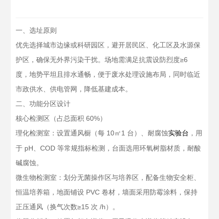
一、选址原则
优先选择城市边缘或科研园区，避开居民区、化工区及水源保
护区，确保无外界污染干扰。场地需满足抗震设防烈度≥6
度，地势平坦且排水通畅，便于废水处理设施布局，同时临近
市政供水、供电管网，降低基建成本。
二、功能分区设计
核心检测区（占总面积 60%）
理化检测室：设置通风橱（每 10㎡1 台）、耐腐蚀
，用
实验台
于 pH、COD 等常规指标检测，台面选用环氧树脂材质，耐酸
碱腐蚀。
微生物检测室：划分无菌操作区与培养区，配备生物安全柜、
恒温培养箱，地面铺设 PVC 卷材，墙面采用防霉涂料，保持
正压通风（换气次数≥15 次 /h）。