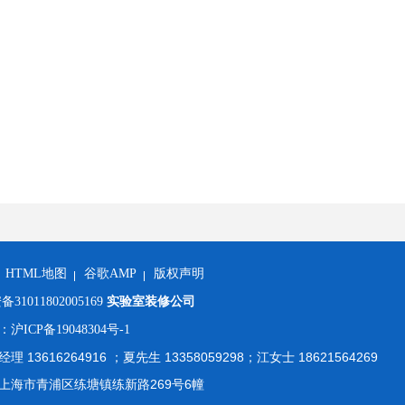
HTML地图
谷歌AMP
版权声明
1011802005169
实验室装修公司
：
沪ICP备19048304号-1
 13616264916 ；夏先生 13358059298；江女士 18621564269
上海市青浦区练塘镇练新路269号6幢