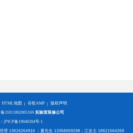
HTML地图
谷歌AMP
版权声明
1011802005169
实验室装修公司
：
沪ICP备19048304号-1
 13616264916 ；夏先生 13358059298；江女士 18621564269