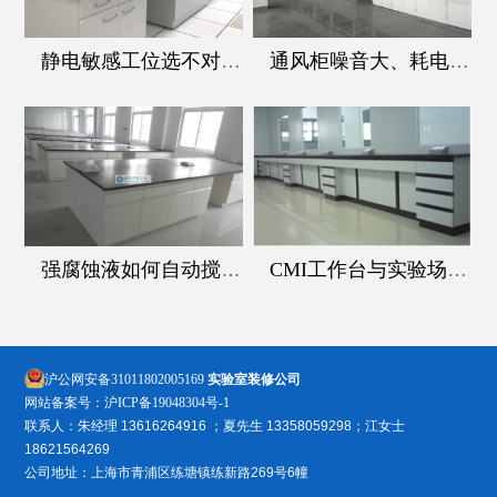
静电敏感工位选不对桌台？阻抗桌帮你把全路径电阻控在合规区间‌
通风柜噪音大、耗电高？从安装调试阶段就能提前规避
强腐蚀液如何自动搅拌，搅拌工作站解难题
CMI工作台与实验场景的匹配度
沪公网安备31011802005169
实验室装修公司
网站备案号：
沪ICP备19048304号-1
联系人：朱经理 13616264916 ；夏先生 13358059298；江女士
18621564269
公司地址：上海市青浦区练塘镇练新路269号6幢