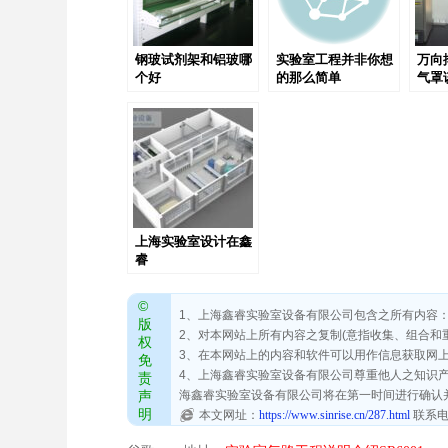
钢玻试剂架和铝玻哪
实验室工程并非你想
万向
个好
的那么简单
气罩
上海实验室设计在鑫
睿
©
1、上海鑫睿实验室设备有限公司包含之所有内容：文本
版
2、对本网站上所有内容之复制(意指收集、组合和
权
3、在本网站上的内容和软件可以用作信息获取网
免
4、上海鑫睿实验室设备有限公司尊重他人之知识产权
责
声
海鑫睿实验室设备有限公司将在第一时间进行确认
明
本文网址：
https://www.sinrise.cn/287.html
联系电